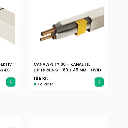
FEKTIV
CANALSPLIT® 06 – KANAL TIL
06
ANLÆG
LUFTKØLING – 60 X 45 MM – HVID
105
kr.
3
På lager