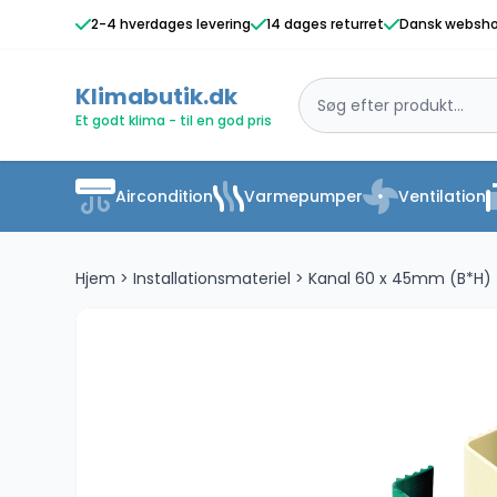
2-4 hverdages levering
14 dages returret
Dansk websh
Klimabutik.dk
Et godt klima - til en god pris
Aircondition
Varmepumper
Ventilation
Hjem
>
Installationsmateriel
>
Kanal 60 x 45mm (B*H)