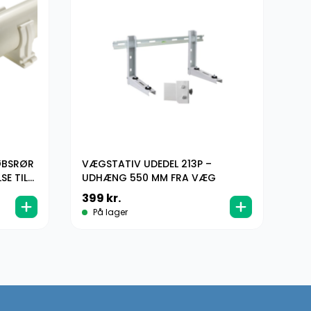
LØBSRØR
VÆGSTATIV UDEDEL 213P –
06
SE TIL
UDHÆNG 550 MM FRA VÆG
VI
KL
399
kr.
4
På lager