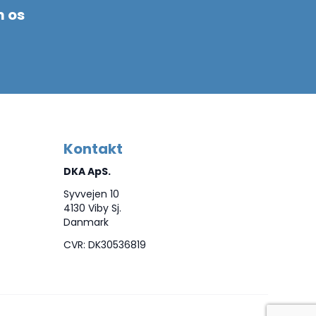
m os
Kontakt
DKA ApS.
Syvvejen 10
4130 Viby Sj.
Danmark
CVR: DK30536819