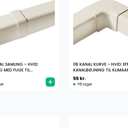
AL SAMLING – HVID:
06 KANAL KURVE – HVID: EF
G MED FUGE TIL
KANALBØJNING TIL KLIMA
ANLÆGSKANALER
55
kr.
er
På lager