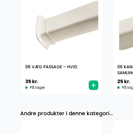
06 VÆG PASSAGE – HVID
06 KAN
ID
SAMLIN
KLIMA
35
kr.
25
kr.
På lager
På lag
Andre produkter i denne kategori...