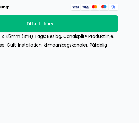
ling:
Tilføj til kurv
0 x 45mm (B*H)
Tags:
Beslag
,
Canalsplit® Produktlinje
,
lse
,
Gult
,
Installation
,
klimaanlægskanaler
,
Pålidelig