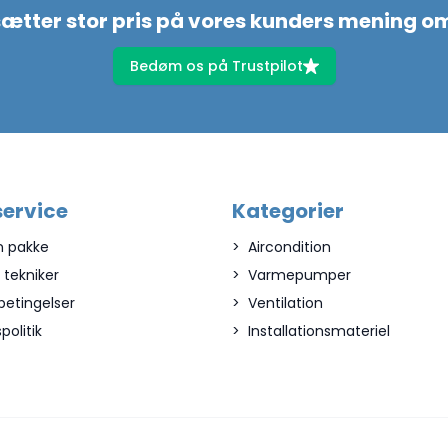
sætter stor pris på vores kunders mening o
Bedøm os på Trustpilot
ervice
Kategorier
n pakke
Aircondition
n tekniker
Varmepumper
betingelser
Ventilation
spolitik
Installationsmateriel