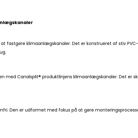
maanlægskanaler
l at fastgøre klimaanlægskanaler. Det er konstrueret af stiv PVC-m
ug.
n med Canalsplit® produktlinjens klimaanlægskanaler. Det er skræ
lemfri. Den er udformet med fokus på at gøre monteringsprocess