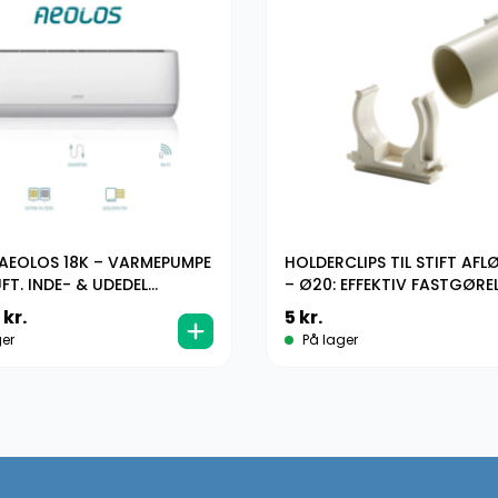
AEOLOS 18K – VARMEPUMPE
HOLDERCLIPS TIL STIFT AF
FT. INDE- & UDEDEL
– Ø20: EFFEKTIV FASTGØREL
ANLÆG)
KLIMAANLÆG
0
kr.
5
kr.
er
På lager