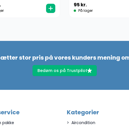
.
95
kr.
er
På lager
sætter stor pris på vores kunders mening o
Bedøm os på Trustpilot
ervice
Kategorier
n pakke
Aircondition