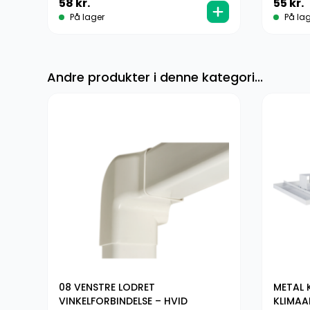
58
kr.
55
kr.
På lager
På lag
Andre produkter i denne kategori...
MPE
08 VENSTRE LODRET
METAL 
VINKELFORBINDELSE – HVID
KLIMAA