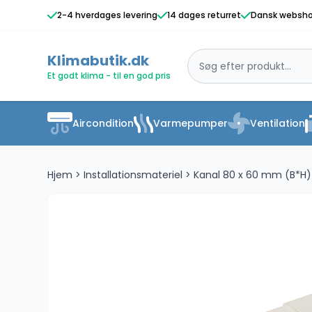
2-4 hverdages levering
14 dages returret
Dansk websh
Klimabutik.dk
Et godt klima - til en god pris
Aircondition
Varmepumper
Ventilation
Hjem
>
Installationsmateriel
>
Kanal 80 x 60 mm (B*H)