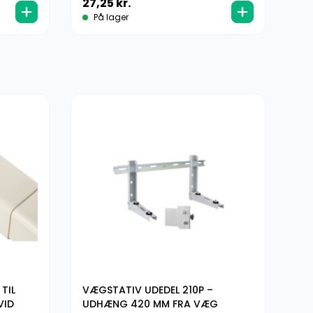
27,25
kr.
5
På lager
TIL
VÆGSTATIV UDEDEL 210P –
SI
VID
UDHÆNG 420 MM FRA VÆG
LU