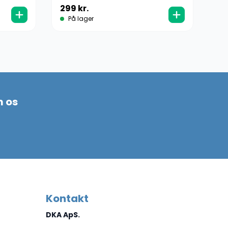
(K
299
kr.
10
På lager
m os
Kontakt
DKA ApS.