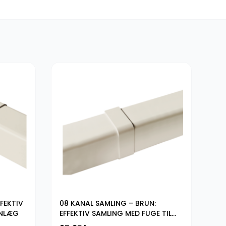
FEKTIV
08 KANAL SAMLING – BRUN:
08
ANLÆG
EFFEKTIV SAMLING MED FUGE TIL
KL
KLIMAANLÆGSKANALER