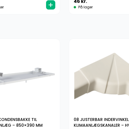
46
kr.
er
På lager
KONDENSBAKKE TIL
08 JUSTERBAR INDERVINKEL 
NLÆG – 850×390 MM
KLIMAANLÆGSKANALER – H