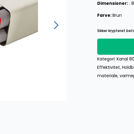
Dimensioner:
: 
Farve:
Brun
Sikker krypteret beta
Kategori:
Kanal 8
Effektivitet
,
Holdb
materiale
,
varm