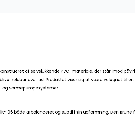
, konstrueret af selvslukkende PVC-materiale, der står imod påvir
ive holdbar over tid. Produktet viser sig at være velegnet til e
tion- og varmepumpesystemer.
 06 både afbalanceret og subtil i sin udformning. Den Brune fa