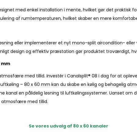
signet med enkel installation i mente, hvilket gør det praktisk f
egulering af rumtemperaturen, hvilket skaber en mere komforta
løsning eller implementerer et nyt mono-split aircondition- el
ligt design og effektiv præstation gør produktet troværdigt, hvilk
60 mm
atmosfære med tillid. Investér i Canalsplit® 08 i dag for at ople
il luftkøling – 80 x 60 mm kan du skabe en kølig og behagelig at
anal en pålidelig løsning til luftkølingssystemer. Uanset om det e
 atmosfære med tillid.
Se vores udvalg af 80 x 60 kanaler