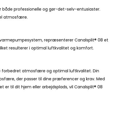
or både professionelle og gør-det-selv-entusiaster.
bel atmosfære.
ler varmepumpesystem, repræsenterer Canalsplit® 08 et
et resulterer i optimal luftkvalitet og komfort.
ve forbedret atmosfære og optimal luftkvalitet. Din
mosfære, der passer til dine præferencer og krav. Med
r til dit hjem eller arbejdsplads, vil Canalsplit® 08