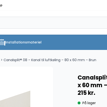
op
Installationsmateriel
> Canalsplit® 08 – Kanal til luftkøling – 80 x 60 mm – Brun
Canalsplit
x 60 mm –
215
kr.
På lager