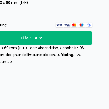
80 x 60 mm (LxH)
ling:
Tilføj til kurv
0 x 60 mm (B*H)
Tags:
Aircondition
,
Canalsplit® 06
,
art design
,
Indeklima
,
Installation
,
Luftkøling
,
PVC-
epumpe