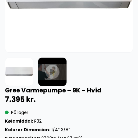
Gree Varmepumpe – 9K – Hvid
7.395
kr.
På lager
Kølemiddel:
R32
Kølerør Dimension:
1/4″ 3/8″