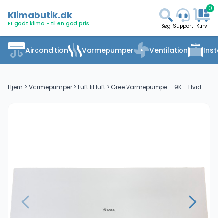
0
Klimabutik.dk
Et godt klima - til en god pris
Søg
Support
Kurv
Aircondition
Varmepumper
Ventilation
Inst
Hjem
>
Varmepumper
>
Luft til luft
> Gree Varmepumpe – 9K – Hvid