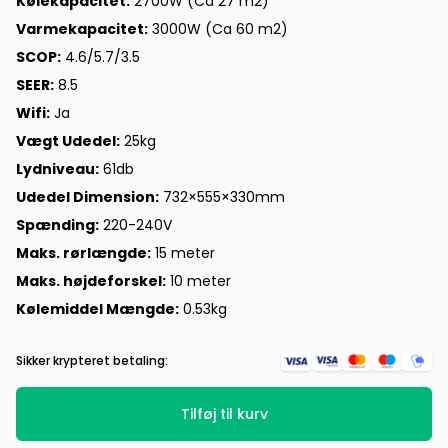
Kølekapacitet:
2700W (Ca 27 m2)
Varmekapacitet:
3000W (Ca 60 m2)
SCOP:
4.6/5.7/3.5
SEER:
8.5
Wifi:
Ja
Vægt Udedel:
25kg
Lydniveau:
61db
Udedel Dimension:
732×555×330mm
Spænding:
220-240V
Maks. rørlængde:
15 meter
Maks. højdeforskel:
10 meter
Kølemiddel Mængde:
0.53kg
Sikker krypteret betaling:
Tilføj til kurv