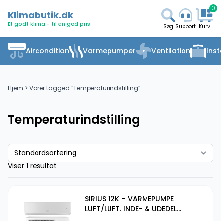
0
Klimabutik.dk
Et godt klima - til en god pris
Søg
Support
Kurv
Aircondition
Varmepumper
Ventilation
Inst
Hjem
> Varer tagged “Temperaturindstilling”
Temperaturindstilling
Viser 1 resultat
SIRIUS 12K – VARMEPUMPE
LUFT/LUFT. INDE- & UDEDEL
(KLIMAANLÆG)