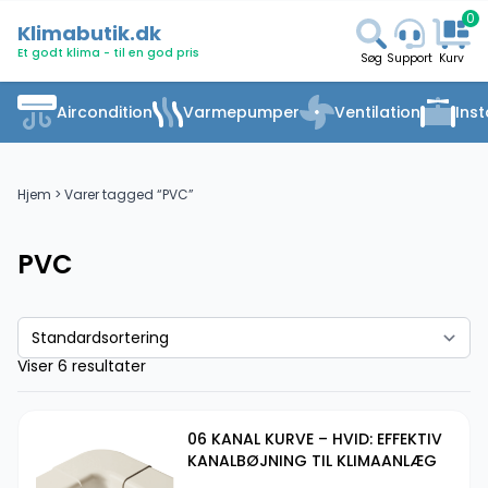
0
Klimabutik.dk
Et godt klima - til en god pris
Søg
Support
Kurv
Aircondition
Varmepumper
Ventilation
Inst
Hjem
> Varer tagged “PVC”
PVC
Viser 6 resultater
06 KANAL KURVE – HVID: EFFEKTIV
KANALBØJNING TIL KLIMAANLÆG