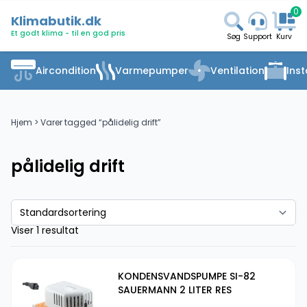
0
Klimabutik.dk
Et godt klima - til en god pris
Søg
Support
Kurv
Aircondition
Varmepumper
Ventilation
Inst
Hjem
> Varer tagged “pålidelig drift”
pålidelig drift
Viser 1 resultat
KONDENSVANDSPUMPE SI-82
SAUERMANN 2 LITER RES